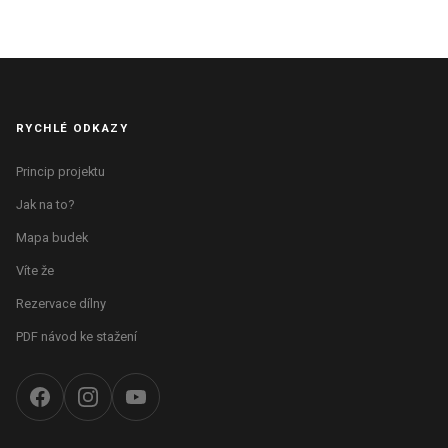
RYCHLÉ ODKAZY
Princip projektu
Jak na to?
Mapa budek
Víte že
Rezervace dílny
PDF návod ke stažení