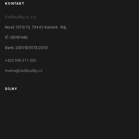
KONTAKT
Radibudky.cz, z.s.
Nová 1515/15, 734 01 Karviná - Ráj
IČ: 09781943
Bank: 2001925573/2010
+420 596 311 530
mame@radibudky.cz
DÍLNY